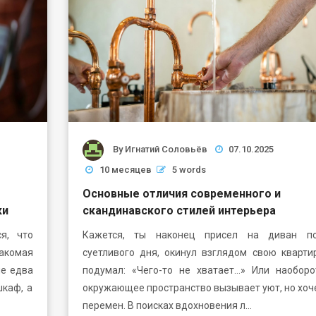
By
Игнатий Соловьёв
07.10.2025
10 месяцев
5 words
Основные отличия современного и
ки
скандинавского стилей интерьера
я, что
Кажется, ты наконец присел на диван по
акомая
суетливого дня, окинул взглядом свою кварти
ле едва
подумал: «Чего-то не хватает…» Или наобор
шкаф, а
окружающее пространство вызывает уют, но хоч
перемен. В поисках вдохновения л…