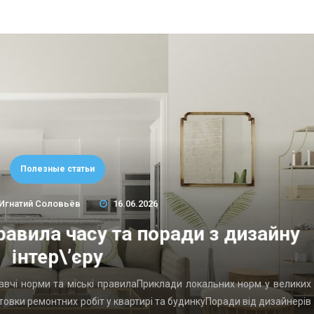
Полезные статьи
Игнатий Соловьёв
16.06.2026
равила часу та поради з дизайну
інтер\’єру
давчі норми та міські правилаПриклади локальних норм у великих
товки ремонтних робіт у квартирі та будинкуПоради від дизайнерів