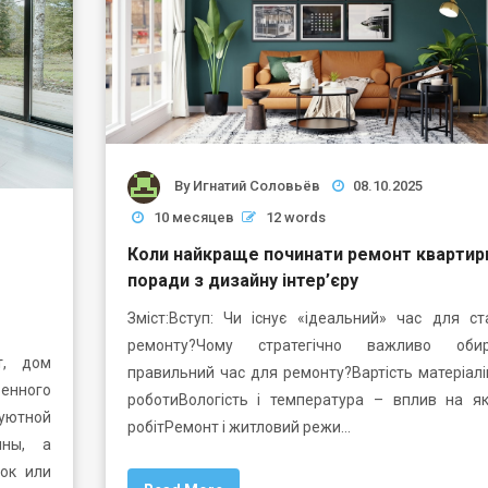
By
Игнатий Соловьёв
08.10.2025
10 месяцев
12 words
Коли найкраще починати ремонт квартир
поради з дизайну інтер’єру
Зміст:Вступ: Чи існує «ідеальний» час для ст
ремонту?Чому стратегічно важливо обир
т, дом
правильний час для ремонту?Вартість матеріалі
нного
роботиВологість і температура – вплив на як
уютной
робітРемонт і житловий режи…
ины, а
ок или