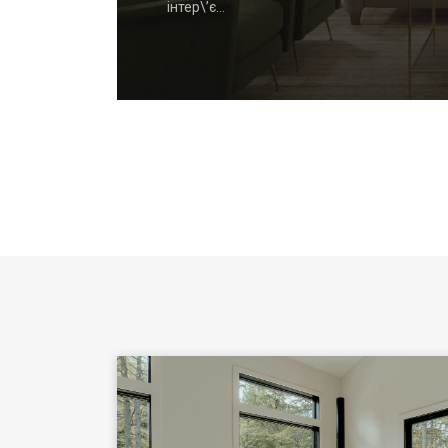
інтер\’є…