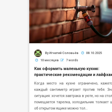
By
Игнатий Соловьёв
08.10.2025
10 месяцев
7 words
Как оформить маленькую кухню:
практические рекомендации и лайфха
Когда место на кухне ограничено, кажетс
каждый сантиметр играет против тебя. Зн
ситуация: хочется завтрака в уюте, но на сто
помещается тарелка, холодильник толкает 
об открытом ящике можно тол…