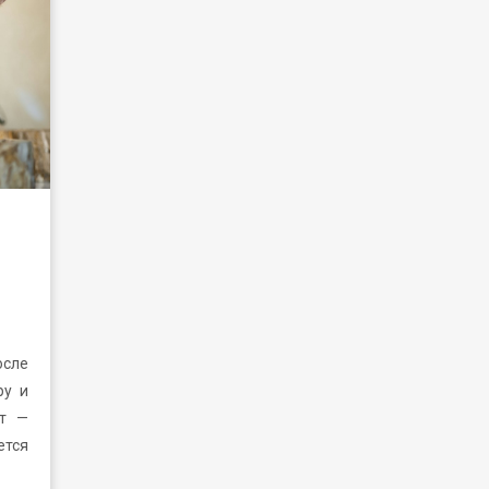
сле
ру и
от —
ется