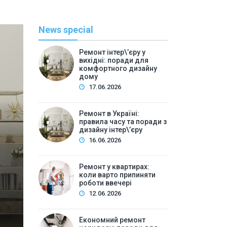
News special
Ремонт інтер\’єру у
вихідні: поради для
комфортного дизайну
дому
17.06.2026
Ремонт в Україні:
правила часу та поради з
Полезн
дизайну інтер\’єру
16.06.2026
By
Игнатий С
Ремонт у квартирах: ко
Ремонт у квартирах:
коли варто припиняти
вв
роботи ввечері
12.06.2026
Зміст:Чому час ремонту має значення для дизайн
проведення ремонтних робітПриклади локальних нор
Економний ремонт