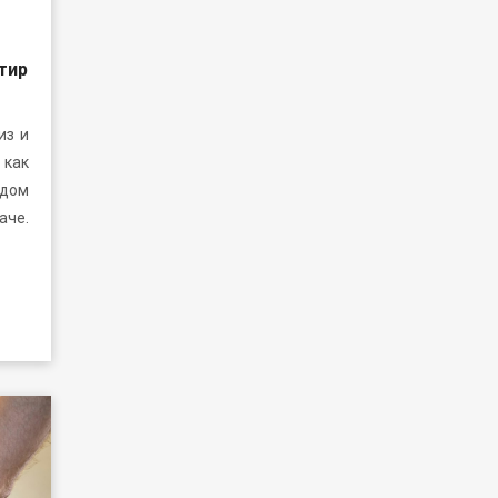
тир
из и
 как
рдом
аче.