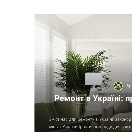
By
тного
Ремонт в Україні: п
у вихідні
Зміст:Час для ремонту в Україні: законо
на дизайн-
містах УкраїниПрактичні поради для підго