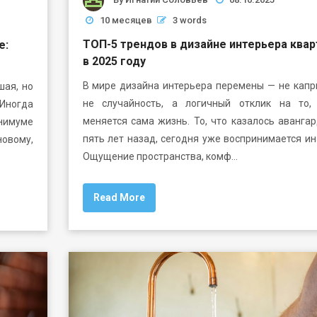
10 месяцев
3 words
ТОП-5 трендов в дизайне интерьера квар
е:
в 2025 году
В мире дизайна интерьера перемены — не капр
шая, но
не случайность, а логичный отклик на то,
Иногда
меняется сама жизнь. То, что казалось аванга
нимуме
пять лет назад, сегодня уже воспринимается ин
новому,
Ощущение пространства, комф…
Read More