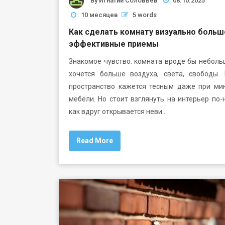
By
Игнатий Соловьёв
08.10.2025
10 месяцев
5 words
Как сделать комнату визуально больш
эффективные приемы
Знакомое чувство: комната вроде бы неболь
хочется больше воздуха, света, свободы. 
пространство кажется тесным даже при ми
мебели. Но стоит взглянуть на интерьер по-
как вдруг открывается неви…
Read More