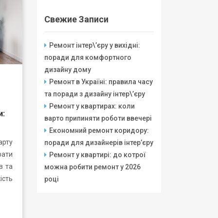
Свежие Записи
Ремонт інтер\’єру у вихідні:
поради для комфортного
дизайну дому
Ремонт в Україні: правила часу
та поради з дизайну інтер\’єру
Ремонт у квартирах: коли
и:
варто припиняти роботи ввечері
Економний ремонт коридору:
арту
поради для дизайнерів інтер’єру
ати
Ремонт у квартирі: до котрої
в та
можна робити ремонт у 2026
ість
році