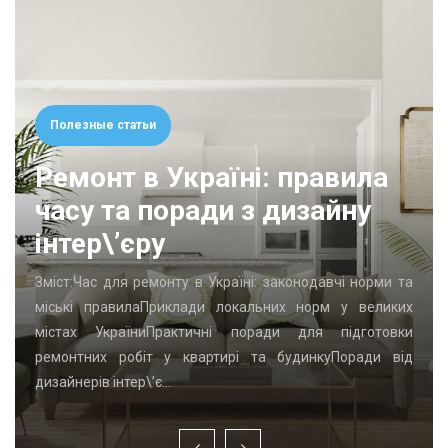
Полезные статьи
Ремонт в Україні: правила
часу та поради з дизайну
інтер\’єру
Зміст:Час для ремонту в Україні: законодавчі норми та
міські правилаПриклади локальних норм у великих
містах УкраїниПрактичні поради для підготовки
ремонтних робіт у квартирі та будинкуПоради від
дизайнерів інтер\’є…