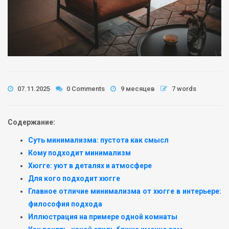
07.11.2025
0 Comments
9 месяцев
7 words
Содержание:
Суть минимализма: пустота как смысл
Кому подходит минимализм
Хюгге: уют в деталях и атмосфере
Для кого подходит хюгге
Главное отличие минимализма от хюгге в интерьере:
философия подхода
Иллюстрация на примере одной комнаты