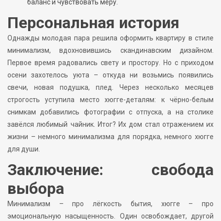
баланс и чувствовать меру.
Персональная история
Однажды молодая пара решила оформить квартиру в стиле
минимализм, вдохновившись скандинавским дизайном.
Первое время радовались свету и простору. Но с приходом
осени захотелось уюта – откуда ни возьмись появились
свечи, новая подушка, плед. Через несколько месяцев
строгость уступила место хюгге-деталям: к чёрно-белым
снимкам добавились фотографии с отпуска, а на столике
завёлся любимый чайник. Итог? Их дом стал отражением их
жизни – немного минимализма для порядка, немного хюгге
для души.
Заключение: свобода
выбора
Минимализм – про лёгкость бытия, хюгге – про
эмоциональную насыщенность. Один освобождает, другой