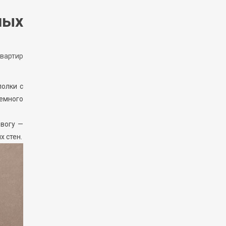
ных
вартир
полки с
немного
евогу —
х стен.