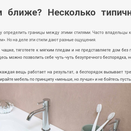
м ближе? Несколько типич
у определить границы между этими стилями. Часто владельцы к
м». Но на деле эти стили дают разные ощущения.
чашке, тяготеете к мягким пледам и не представляете дом без 
десь можно позволить себе чуть-чуть безупречного беспорядка, 
 каждая вещь работает на результат, а беспорядок вызывает тр
айте мебель по принципу «меньше, но лучше» и не бойтесь пусты