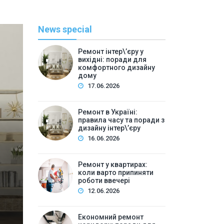
News special
Ремонт інтер\’єру у
вихідні: поради для
комфортного дизайну
дому
17.06.2026
Ремонт в Україні:
правила часу та поради з
Полезн
дизайну інтер\’єру
16.06.2026
By
Игнатий С
Ремонт у квартирах: ко
Ремонт у квартирах:
коли варто припиняти
вв
роботи ввечері
12.06.2026
Зміст:Чому час ремонту має значення для дизайн
проведення ремонтних робітПриклади локальних нор
Економний ремонт