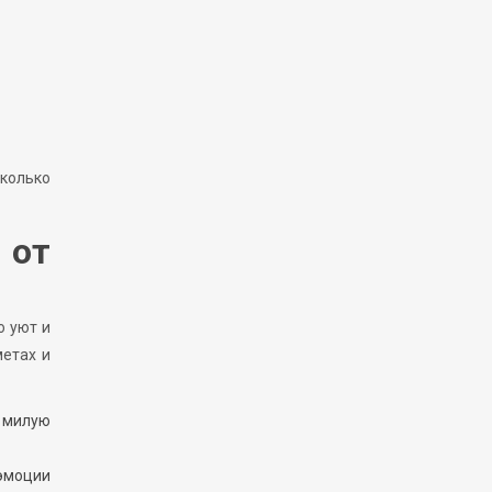
сколько
 от
о уют и
метах и
е милую
 эмоции