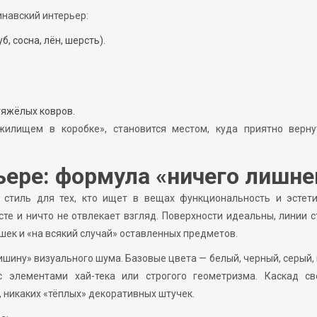
инавский интерьер:
 сосна, лён, шерсть).
тяжёлых ковров.
илищем в коробке», становится местом, куда приятно верну
ере: формула «ничего лишне
стиль для тех, кто ищет в вещах функциональность и эстети
те и ничто не отвлекает взгляд. Поверхности идеальны, линии с
шек и «на всякий случай» оставленных предметов.
ишину» визуального шума. Базовые цвета — белый, черный, серый,
с элементами хай-тека или строгого геометризма. Каскад св
 никаких «тёплых» декоративных штучек.