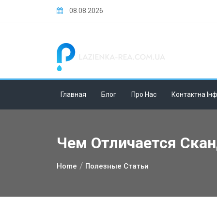
Skip
08.08.2026
to
content
Главная
Блог
Про Нас
Контактна Ін
Чем Отличается Ска
Home
Полезные Статьи