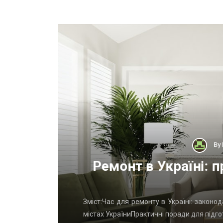
By
тного
Ремонт в Україні: п
у вихідні
Зміст:Час для ремонту в Україні: законо
на дизайн-
містах УкраїниПрактичні поради для підго