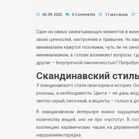
06.09.2025
0 Comments
11 месяцев
Один из самых захватывающих моментов в жизн
своих ценностей, настроения и привычек. Но ка
минимализм кажутся похожими, чуть ли не син
минимализмом, в голове возникают вопросы: где
другие — безупречной лаконичностью? Попробуе
Скандинавский стиль
У скандинавского стиля свои корни и история. Он
роскошь, а необходимость. Цвета — не дань мод
светло-серый, песочный, а акценты — только в де
В скандинавском интерьере важно ощущение
количеству вещей, оно не про «пустоту». В го
коллекцию керамических чашек на деревянной 
нарушением порядка.