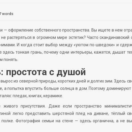
7 words
и — оформление собственного пространства. Вы ищете в нем от
к не растеряться в огромном мире эстетик? Часто скандинавский 
онимами. И когда стоит выбор между «уютом по-шведски» и сде
 здесь тонкая грань, почему одни интерьеры, кажется, дышат те
м понять.
: простота с душой
 вырос из северной природы, коротких дней и долгих зим. Здесь св
е, а попытка впустить больше солнца в дом. Поэтому доминируют
талях: пледах, книгах, керамике.
 живого присутствия. Даже если пространство минималисти
стиной легко представить шерстяной плед на диване, тёплый св
полке. Фотография семьи на стене — здесь органична, а не в