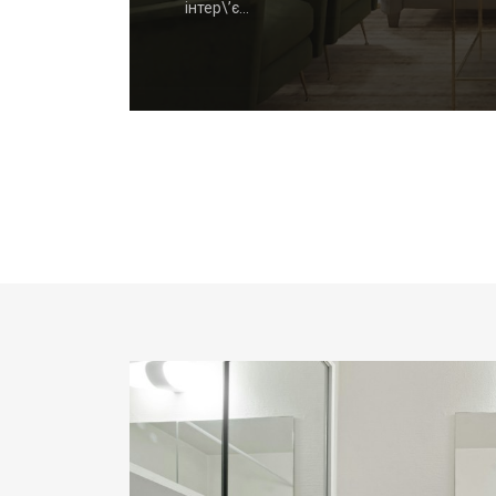
інтер\’є…