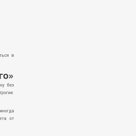
ться в
го»
ку без
трогие.
 иногда
ета от