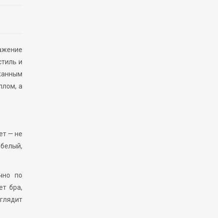
ражение
стиль и
ржанным
плом, а
ет — не
 белый,
чно по
ет бра,
ыглядит