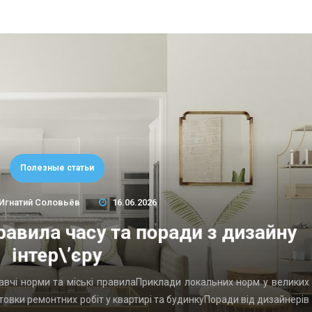
Полезные статьи
Игнатий Соловьёв
16.06.2026
равила часу та поради з дизайну
інтер\’єру
давчі норми та міські правилаПриклади локальних норм у великих
товки ремонтних робіт у квартирі та будинкуПоради від дизайнерів