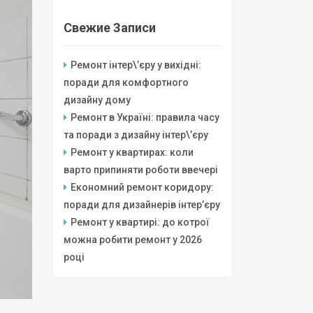
Свежие Записи
Ремонт інтер\’єру у вихідні:
поради для комфортного
дизайну дому
Ремонт в Україні: правила часу
та поради з дизайну інтер\’єру
Ремонт у квартирах: коли
варто припиняти роботи ввечері
Економний ремонт коридору:
поради для дизайнерів інтер’єру
Ремонт у квартирі: до котрої
можна робити ремонт у 2026
році