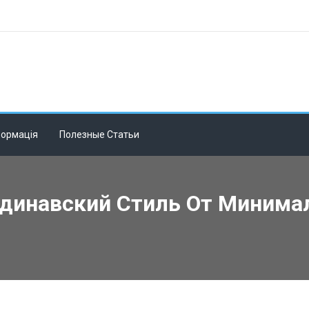
формація
Полезные Статьи
ндинавский Стиль От Минима