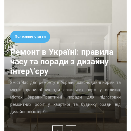
Полезные статьи
Ремонт в Україні: правила
часу та поради з дизайну
інтер\’єру
Зміст:Час для ремонту в Україні: законодавчі норми та
міські правилаПриклади локальних норм у великих
містах УкраїниПрактичні поради для підготовки
ремонтних робіт у квартирі та будинкуПоради від
дизайнерів інтер\’є…