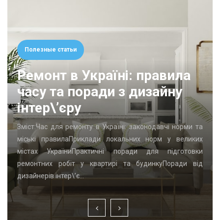
Полезные статьи
Ремонт в Україні: правила
часу та поради з дизайну
інтер\’єру
Зміст:Час для ремонту в Україні: законодавчі норми та
міські правилаПриклади локальних норм у великих
містах УкраїниПрактичні поради для підготовки
ремонтних робіт у квартирі та будинкуПоради від
дизайнерів інтер\’є…