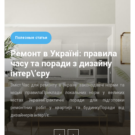
Полезные статьи
Ремонт в Україні: правила
часу та поради з дизайну
інтер\’єру
Зміст:Час для ремонту в Україні: законодавчі норми та
міські правилаПриклади локальних норм у великих
містах УкраїниПрактичні поради для підготовки
ремонтних робіт у квартирі та будинкуПоради від
дизайнерів інтер\’є…