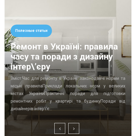
Полезные статьи
Ремонт в Україні: правила
часу та поради з дизайну
інтер\’єру
Зміст:Час для ремонту в Україні: законодавчі норми та
міські правилаПриклади локальних норм у великих
містах УкраїниПрактичні поради для підготовки
ремонтних робіт у квартирі та будинкуПоради від
дизайнерів інтер\’є…