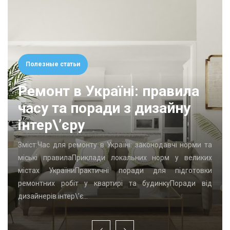
Полезные статьи
Ремонт в Україні: правила
часу та поради з дизайну
інтер\’єру
Зміст:Час для ремонту в Україні: законодавчі норми та
міські правилаПриклади локальних норм у великих
містах УкраїниПрактичні поради для підготовки
ремонтних робіт у квартирі та будинкуПоради від
дизайнерів інтер\’є…