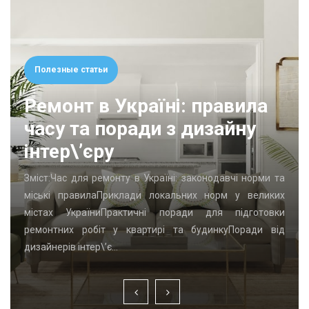
Полезные статьи
Ремонт в Україні: правила
часу та поради з дизайну
інтер\’єру
Зміст:Час для ремонту в Україні: законодавчі норми та
міські правилаПриклади локальних норм у великих
містах УкраїниПрактичні поради для підготовки
ремонтних робіт у квартирі та будинкуПоради від
дизайнерів інтер\’є…