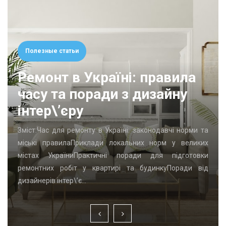
Полезные статьи
Ремонт в Україні: правила
часу та поради з дизайну
інтер\’єру
Зміст:Час для ремонту в Україні: законодавчі норми та
міські правилаПриклади локальних норм у великих
містах УкраїниПрактичні поради для підготовки
ремонтних робіт у квартирі та будинкуПоради від
дизайнерів інтер\’є…