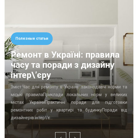
Полезные статьи
Ремонт в Україні: правила
часу та поради з дизайну
інтер\’єру
Зміст:Час для ремонту в Україні: законодавчі норми та
міські правилаПриклади локальних норм у великих
містах УкраїниПрактичні поради для підготовки
ремонтних робіт у квартирі та будинкуПоради від
дизайнерів інтер\’є…