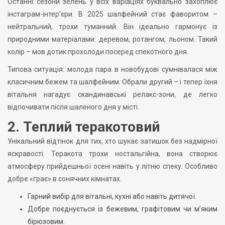
Останні сезони зелень у всіх варіаціях буквально захоплює
інстаграм-інтер’єри. В 2025 шалфейний стає фаворитом –
нейтральний, трохи туманний. Він ідеально гармонує із
природними матеріалами: деревом, ротангом, льоном. Такий
колір – мов дотик прохолоди посеред спекотного дня.
Типова ситуація: молода пара в новобудові сумнівалася між
класичним бежем та шалфейним. Обрали другий – і тепер їхня
вітальня нагадує скандинавські релакс-зони, де легко
відпочивати після шаленого дня у місті.
2. Теплий теракотовий
Унікальний відтінок для тих, хто шукає затишок без надмірної
яскравості. Теракота трохи ностальгійна, вона створює
атмосферу прийдешньої осені навіть у літню спеку. Особливо
добре «грає» в сонячних кімнатах.
Гарний вибір для вітальні, кухні або навіть дитячої.
Добре поєднується із бежевим, графітовим чи м’яким
бірюзовим.