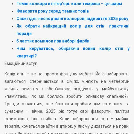
Темні кольори в інтер’єрі: коли темрява – це шарм
Фаворити року серед темних тонів
Свіжі ідеї: несподівані кольорові відкриття 2025 року
Як обрати найкращий колір для стін: практичні
поради
5 частих помилок при виборі фарби:
Чим керуватись, обираючи новий колір стін у
квартирі?
Емоційний вступ
Колір стін – це не просто фон для меблів. Його вибирають,
вагаються, сперечаються в сім’ях, міняють на четвертий
місяць ремонту і обов’язково згадують у майбутньому:
«пам’ятаєш, як ми боялись зробити оливкову спальню?».
Тренди міняються, але бажання зробити дім затишним та
сучасним – вічне. 2025 рік готує свої фаворити: палітра
стриманіша, але глибша. Коли забарвлення стін – майже
терапія, хочеться знайти відтінок, у якому дихається на повні
груди. Як же не загубитися серед тисячі варіантів, що зараз на