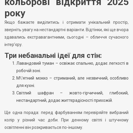
кольорові відкриття 2025
року
Якщо бажаєте виділитись і отримати унікальний простір,
зверніть увагу на нестандартні варіанти. Відтінки, які ще вчора
здавались екстравагантними, сьогодні – обличчя сучасного
інтер’єру.
Три небанальні ідеї для стін:
Лавандовий туман – освіжає спальню, додає легкості в
робочій зоні.
М\’ятний мокко – стриманий, але незвичний, особливо
для кухні.
Світлий шафран – жовто-гірчичний, глибокий,
нестандартний, додає життєрадісності прихожій.
Ще одна порада: перед фарбуванням перевіряйте вибраний
колір у різний час доби. При денному світлі і штучному
освітленні він розкривається по-іншому.