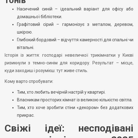
тонів
Насичений синій – ідеальний варіант для офісу або
домашньої бібліотеки.
Графітовий сірий – гармонізує з металом, деревом,
шкірою.
Глибокий бордовий – відчуття камерності для спальні чи
вітальні.
Історія із життя: господарі невеличкої трикімнатки у Києві
ризикнули з темно-синім для коридору. Результат – місце,
куди заходиш і розумієш: тут живе стиль.
Кому варто спробувати:
Тим, хто любить вечірній настрій у квартирі.
Власникам просторих кімнат із великою кількістю світла.
Тим, хто хоче зробити стіни «декором» без додаткових
прикрас.
Свіжі ідеї: несподівані