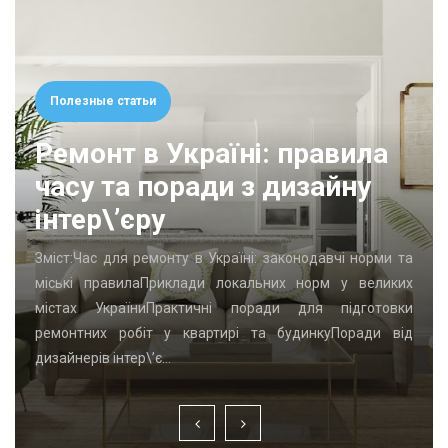
Полезные статьи
Ремонт в Україні: правила
часу та поради з дизайну
інтер\’єру
Зміст:Час для ремонту в Україні: законодавчі норми та
міські правилаПриклади локальних норм у великих
містах УкраїниПрактичні поради для підготовки
ремонтних робіт у квартирі та будинкуПоради від
дизайнерів інтер\’є…