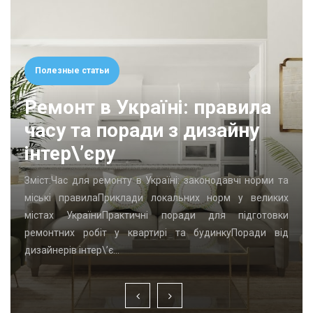
Полезные статьи
Ремонт в Україні: правила
часу та поради з дизайну
інтер\’єру
Зміст:Час для ремонту в Україні: законодавчі норми та
міські правилаПриклади локальних норм у великих
містах УкраїниПрактичні поради для підготовки
ремонтних робіт у квартирі та будинкуПоради від
дизайнерів інтер\’є…