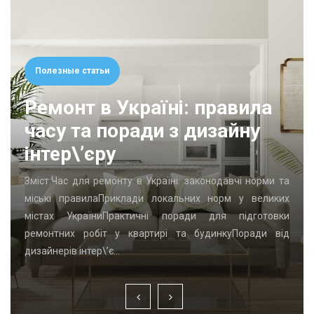
Полезные статьи
Ремонт в Україні: правила
часу та поради з дизайну
інтер\’єру
Зміст:Час для ремонту в Україні: законодавчі норми та
міські правилаПриклади локальних норм у великих
містах УкраїниПрактичні поради для підготовки
ремонтних робіт у квартирі та будинкуПоради від
дизайнерів інтер\’є…