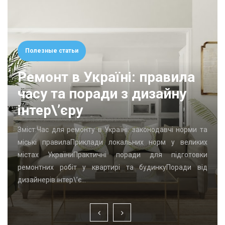
Полезные статьи
Ремонт в Україні: правила
часу та поради з дизайну
інтер\’єру
Зміст:Час для ремонту в Україні: законодавчі норми та
міські правилаПриклади локальних норм у великих
містах УкраїниПрактичні поради для підготовки
ремонтних робіт у квартирі та будинкуПоради від
дизайнерів інтер\’є…