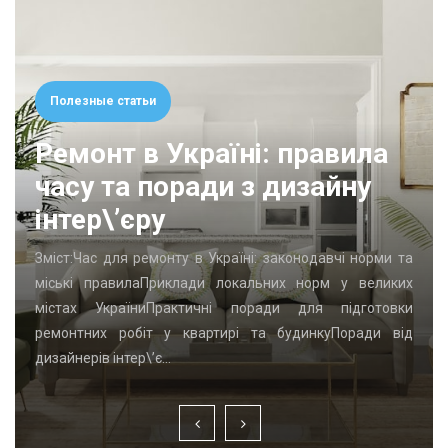
Полезные статьи
Ремонт в Україні: правила
часу та поради з дизайну
інтер\’єру
Зміст:Час для ремонту в Україні: законодавчі норми та
міські правилаПриклади локальних норм у великих
містах УкраїниПрактичні поради для підготовки
ремонтних робіт у квартирі та будинкуПоради від
дизайнерів інтер\’є…