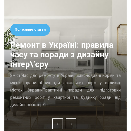
Полезные статьи
Ремонт в Україні: правила
часу та поради з дизайну
інтер\’єру
Зміст:Час для ремонту в Україні: законодавчі норми та
міські правилаПриклади локальних норм у великих
містах УкраїниПрактичні поради для підготовки
ремонтних робіт у квартирі та будинкуПоради від
дизайнерів інтер\’є…