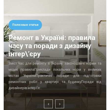
Полезные статьи
Ремонт в Україні: правила
часу та поради з дизайну
інтер\’єру
Зміст:Час для ремонту в Україні: законодавчі норми та
міські правилаПриклади локальних норм у великих
містах УкраїниПрактичні поради для підготовки
ремонтних робіт у квартирі та будинкуПоради від
дизайнерів інтер\’є…