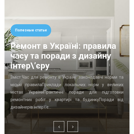
Полезные статьи
Ремонт в Україні: правила
часу та поради з дизайну
інтер\’єру
Зміст:Час для ремонту в Україні: законодавчі норми та
міські правилаПриклади локальних норм у великих
містах УкраїниПрактичні поради для підготовки
ремонтних робіт у квартирі та будинкуПоради від
дизайнерів інтер\’є…