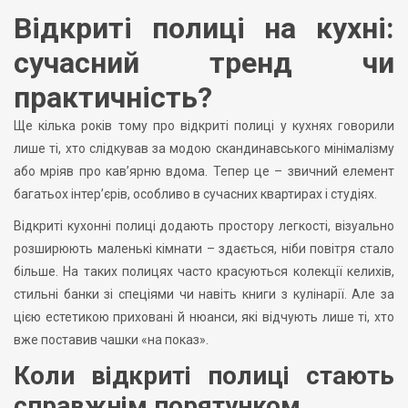
Відкриті полиці на кухні:
сучасний тренд чи
практичність?
Ще кілька років тому про відкриті полиці у кухнях говорили
лише ті, хто слідкував за модою скандинавського мінімалізму
або мріяв про кав’ярню вдома. Тепер це – звичний елемент
багатьох інтер’єрів, особливо в сучасних квартирах і студіях.
Відкриті кухонні полиці додають простору легкості, візуально
розширюють маленькі кімнати – здається, ніби повітря стало
більше. На таких полицях часто красуються колекції келихів,
стильні банки зі спеціями чи навіть книги з кулінарії. Але за
цією естетикою приховані й нюанси, які відчують лише ті, хто
вже поставив чашки «на показ».
Коли відкриті полиці стають
справжнім порятунком