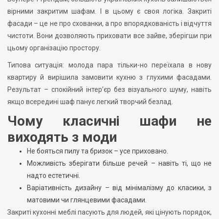
вірними закритим шафам. І в цьому є своя логіка. Закриті
фасади – це не про схованки, а про впорядкованість і відчуття
чистоти. Вони дозволяють приховати все зайве, зберігши при
цьому організацію простору.
Типова ситуація: молода пара тільки-но переїхала в нову
квартиру й вирішила замовити кухню з глухими фасадами.
Результат – спокійний інтер’єр без візуального шуму, навіть
якщо всередині шаф панує легкий творчий безлад.
Чому класичні шафи не
виходять з моди
Не бояться пилу та бризок – усе приховано.
Можливість зберігати більше речей – навіть ті, що не
надто естетичні.
Варіативність дизайну – від мінімалізму до класики, з
матовими чи глянцевими фасадами.
Закриті кухонні меблі пасують для людей, які цінують порядок,