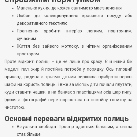
Маленька кухня, де кожен сантиметр має значення.
Любов до колекціонування красивого посуду або
декоративного текстилю.
Прагнення зробити інтер’єр легким, повітряним,
сучасним.
Життя без зайвого мотлоху, з чітким організованим
простором.
Проте відкриті полиці – це не лише про красу. Є й інший бік
медалі: пил, жир й постійна потреба у порядку. Ось типовий
приклад: родина з трьома дітьми вирішила прибрати верхні
шафи на користь полиць, і вже за місяць діти почали плутати,
куди ставити чашки, а на банках з пластівцями осів шар пилу.
Ідилія з фотографій перетворюється на постійну гонитву за
чистотою.
Основні переваги відкритих полиць
Візуальна свобода. Простір здається більшим, а світла
стає більше.