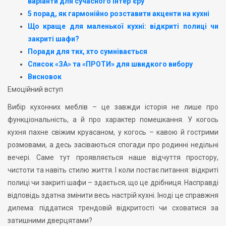
варіанти для сучасного інтер’єру
5 порад, як гармонійно розставити акценти на кухні
Що краще для маленької кухні: відкриті полиці чи
закриті шафи?
Поради для тих, хто сумнівається
Список «ЗА» та «ПРОТИ» для швидкого вибору
Висновок
Емоційний вступ
Вибір кухонних меблів – це завжди історія не лише про
функціональність, а й про характер помешкання. У когось
кухня пахне свіжим круасаном, у когось – кавою й гострими
розмовами, а десь засіваються спогади про родинні недільні
вечері. Саме тут проявляється наше відчуття простору,
чистоти та навіть стилю життя. І коли постає питання: відкриті
полиці чи закриті шафи – здається, що це дрібниця. Насправді
відповідь здатна змінити весь настрій кухні. Іноді це справжня
дилема: піддатися трендовій відкритості чи сховатися за
затишними дверцятами?