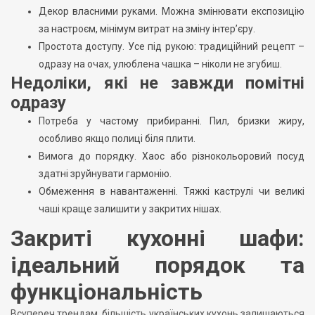
Декор власними руками. Можна змінювати експозицію
за настроєм, мінімум витрат на зміну інтер’єру.
Простота доступу. Усе під рукою: традиційний рецепт –
одразу на очах, улюблена чашка – ніколи не згубиш.
Недоліки, які не завжди помітні
одразу
Потреба у частому прибиранні. Пил, бризки жиру,
особливо якщо полиці біля плити.
Вимога до порядку. Хаос або різнокольоровий посуд
здатні зруйнувати гармонію.
Обмеження в навантаженні. Тяжкі каструлі чи великі
чаші краще залишити у закритих нішах.
Закриті кухонні шафи:
ідеальний порядок та
функціональність
Всупереч трендам, більшість українських кухонь залишаються