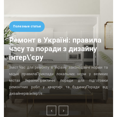
Полезные статьи
Ремонт в Україні: правила
часу та поради з дизайну
інтер\’єру
Зміст:Час для ремонту в Україні: законодавчі норми та
міські правилаПриклади локальних норм у великих
містах УкраїниПрактичні поради для підготовки
ремонтних робіт у квартирі та будинкуПоради від
дизайнерів інтер\’є…