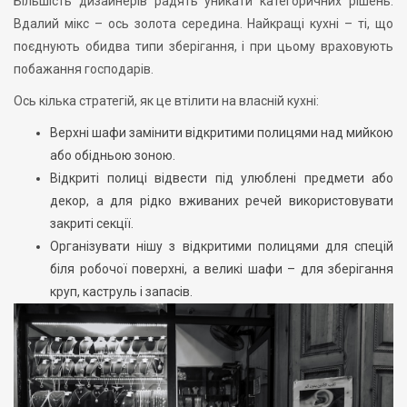
Більшість дизайнерів радять уникати категоричних рішень.
Вдалий мікс – ось золота середина. Найкращі кухні – ті, що
поєднують обидва типи зберігання, і при цьому враховують
побажання господарів.
Ось кілька стратегій, як це втілити на власній кухні:
Верхні шафи замінити відкритими полицями над мийкою
або обідньою зоною.
Відкриті полиці відвести під улюблені предмети або
декор, а для рідко вживаних речей використовувати
закриті секції.
Організувати нішу з відкритими полицями для спецій
біля робочої поверхні, а великі шафи – для зберігання
круп, каструль і запасів.