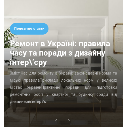
Полезные статьи
Ремонт в Україні: правила
часу та поради з дизайну
інтер\’єру
Зміст:Час для ремонту в Україні: законодавчі норми та
міські правилаПриклади локальних норм у великих
містах УкраїниПрактичні поради для підготовки
ремонтних робіт у квартирі та будинкуПоради від
дизайнерів інтер\’є…