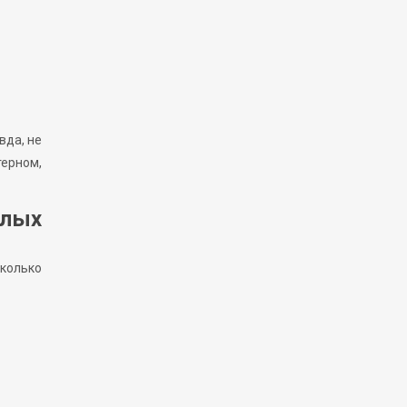
вда, не
терном,
алых
сколько