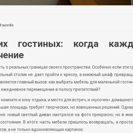
8 words
х гостиных: когда каж
чение
ыть о реальных границах своего пространства. Особенно если эти 
альный столик не дает пройти к креслу, а книжный шкаф превращ
оявляется главный вызов: как выбрать мебель для маленькой гостин
ая ежедневное перемещение в полосу препятствий?
 комнате и зону отдыха, и место для встреч, и «кусочек» домашнег
ьшая площадь требует творческих, но взвешенных решений. Одн
ня: новый светлый диван смотрелся на фото прекрасно, но в жи
состояния. В итоге часть мебели пришлось возвращать, а прост
тов, а не только вдохновляющих картинок.