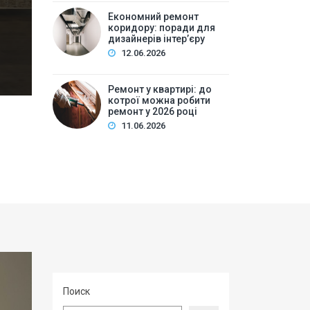
проведення ремонтних робітПриклади локальних нор
Економний ремонт
коридору: поради для
дизайн інтер’єр…
дизайнерів інтер’єру
12.06.2026
Ремонт у квартирі: до
котрої можна робити
ремонт у 2026 році
11.06.2026
Поиск