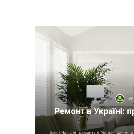
By
тного
Ремонт в Україні: п
у вихідні
Зміст:Час для ремонту в Україні: законо