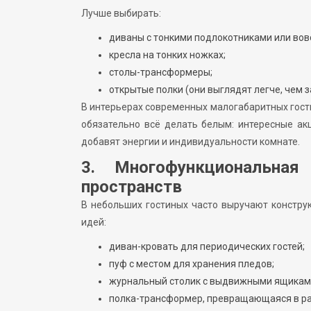
Лучше выбирать:
диваны с тонкими подлокотниками или вовс
кресла на тонких ножках;
столы-трансформеры;
открытые полки (они выглядят легче, чем 
В интерьерах современных малогабаритных гост
обязательно всё делать белым: интересные акц
добавят энергии и индивидуальности комнате.
3. Многофункциональная
пространств
В небольших гостиных часто выручают конструк
идей:
диван-кровать для периодических гостей;
пуф с местом для хранения пледов;
журнальный столик с выдвижными ящикам
полка-трансформер, превращающаяся в ра