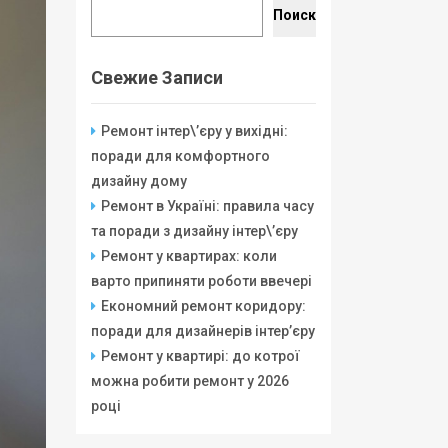
Поиск
Свежие Записи
Ремонт інтер\’єру у вихідні:
поради для комфортного
дизайну дому
Ремонт в Україні: правила часу
та поради з дизайну інтер\’єру
Ремонт у квартирах: коли
варто припиняти роботи ввечері
Економний ремонт коридору:
поради для дизайнерів інтер’єру
Ремонт у квартирі: до котрої
можна робити ремонт у 2026
році