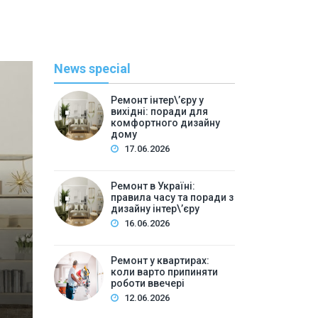
News special
Ремонт інтер\’єру у
вихідні: поради для
комфортного дизайну
дому
17.06.2026
Ремонт в Україні:
правила часу та поради з
Полезн
дизайну інтер\’єру
16.06.2026
By
Игнатий С
Ремонт у квартирах: ко
Ремонт у квартирах:
коли варто припиняти
вв
роботи ввечері
12.06.2026
Зміст:Чому час ремонту має значення для дизайн