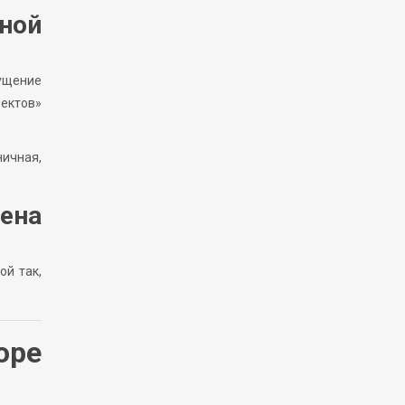
ной
щущение
фектов»
ничная,
ена
ой так,
оре