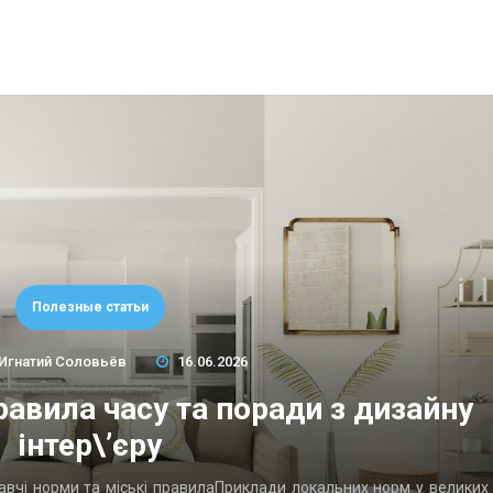
Полезные статьи
Игнатий Соловьёв
16.06.2026
равила часу та поради з дизайну
інтер\’єру
давчі норми та міські правилаПриклади локальних норм у великих