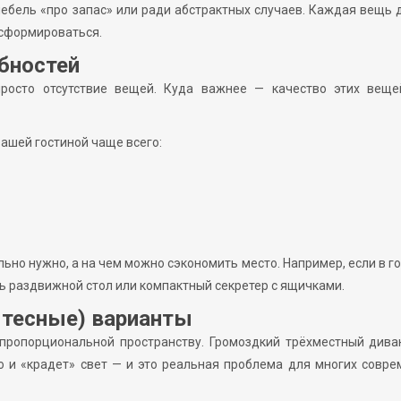
мебель «про запас» или ради абстрактных случаев. Каждая вещь
нсформироваться.
бностей
росто отсутствие вещей. Куда важнее — качество этих веще
вашей гостиной чаще всего:
ьно нужно, а на чем можно сэкономить место. Например, если в г
ь раздвижной стол или компактный секретер c ящичками.
 тесные) варианты
пропорциональной пространству. Громоздкий трёхместный диван
о и «крадет» свет — и это реальная проблема для многих совр