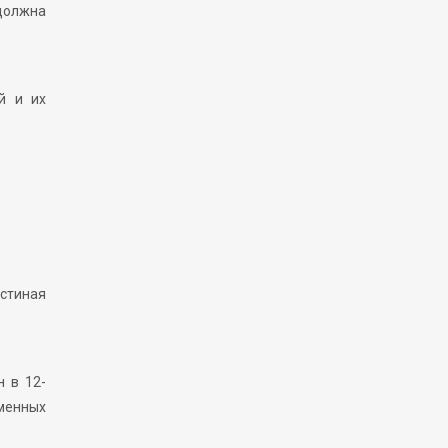
 должна
й и их
остиная
 в 12-
еменных