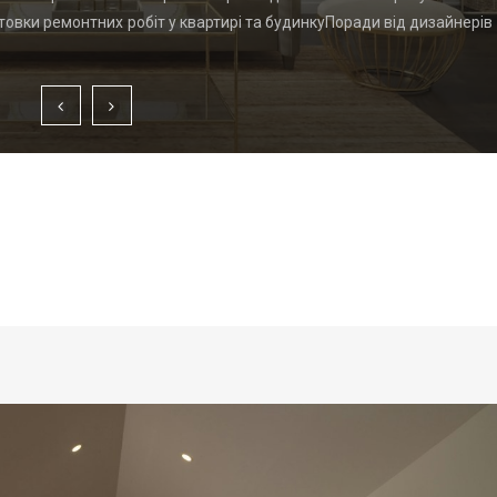
товки ремонтних робіт у квартирі та будинкуПоради від дизайнерів