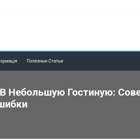
формація
Полезные Статьи
 В Небольшую Гостиную: Сов
шибки