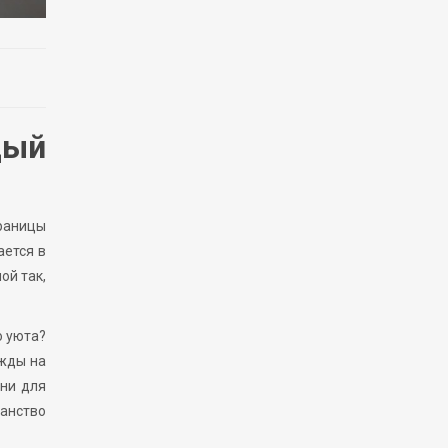
дый
границы
ается в
ой так,
о уюта?
ажды на
зни для
ранство