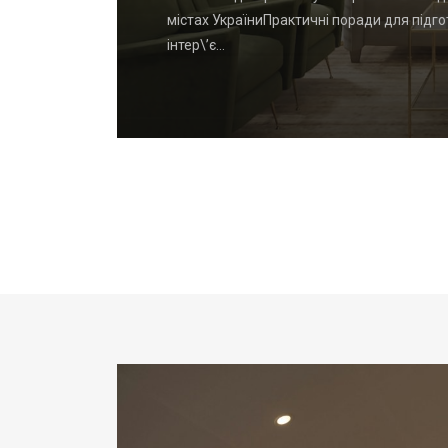
на дизайн-
містах УкраїниПрактичні поради для підго
інтер\’є…