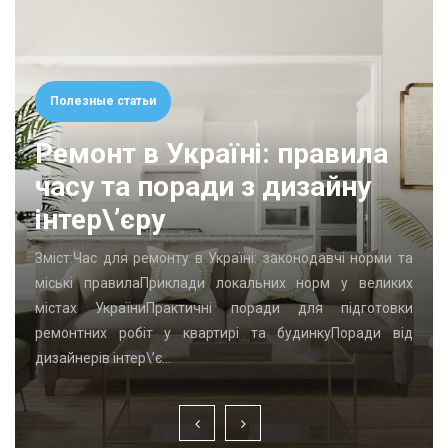
Полезные статьи
Ремонт в Україні: правила
часу та поради з дизайну
інтер\’єру
Зміст:Час для ремонту в Україні: законодавчі норми та
міські правилаПриклади локальних норм у великих
містах УкраїниПрактичні поради для підготовки
ремонтних робіт у квартирі та будинкуПоради від
дизайнерів інтер\’є…